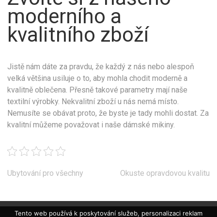
moderního a
kvalitního zboží
Jistě nám dáte za pravdu, že každý z nás nebo alespoň
velká většina usiluje o to, aby mohla chodit moderně a
kvalitně oblečena. Přesně takové parametry mají naše
textilní výrobky. Nekvalitní zboží u nás nemá místo.
Nemusíte se obávat proto, že byste je tady mohli dostat. Za
kvalitní můžeme považovat i naše dámské mikiny.
Navigace
Ubytování pro všechny
Okuste opravdovou kvalitu
pro
příspěvek
Tento web používá k poskytování služeb, personalizaci reklam