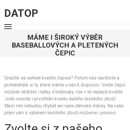
Přeskočit
na
DATOP
obsah
(stiskněte
Enter)
MÁME I ŠIROKÝ VÝBĚR
BASEBALLOVÝCH A PLETENÝCH
ČEPIC
Snažíte se sehnat kvalitní čepice? Potom nás navštivte a
prohlédněte si ty, které máme u nás k dispozici. Vedle čepic
můžete obdržet i šátky a klobouky, vše v té nejlepší kvalitě.
Jistě oceníte i prvotřídní kvalitu dalšího textilního zboží.
Mezi ním nebudou chybět ani naše
dámské mikiny
. Na vaše
přání vám s výběrem textilního zboží můžeme i pomoci.
Zvolte si z našeho