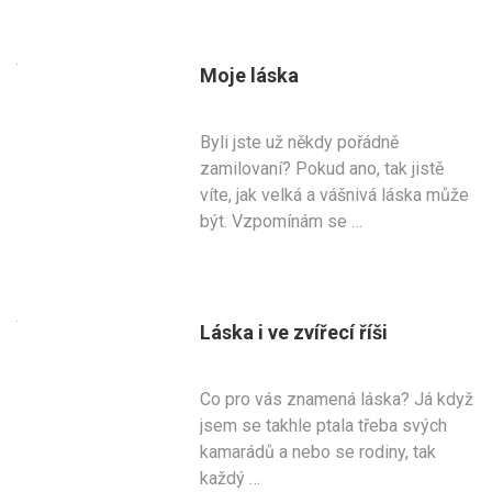
Moje láska
Byli jste už někdy pořádně
zamilovaní? Pokud ano, tak jistě
víte, jak velká a vášnivá láska může
být. Vzpomínám se …
Láska i ve zvířecí říši
Co pro vás znamená láska? Já když
jsem se takhle ptala třeba svých
kamarádů a nebo se rodiny, tak
každý …