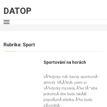
Přeskočit
na
DATOP
obsah
(stiskněte
Enter)
Rubrika:
Sport
Sportování na horách
VÅ¾dycky mÄ› bavily sportovnÃ­
aktivity. VÃ¡Å¾nÄ› jsem si
vÅ¾dycky myslela, Å¾e tÅ™eba
jednohoÂ dne budu takÃ©
populÃ¡rnÃ­ atletka, Å¾e budu
zÃ¡vodnÄ› …