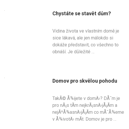
Chystáte se stavět dům?
Vidina života ve vlastním domě je
sice lákavá, ale jen málokdo si
dokáže představit, co všechno to
obnáší. Je důležité …
Domov pro skvělou pohodu
TakÃ© Å¾ijete v domÄ›? DÅ¯m je
pro nÃ¡s tÃ­m nejkrÃ¡snÄ›jÅ¡Ã­m a
nejÃºÅ¾asnÄ›jÅ¡Ã­m co mÅ¯Å¾eme
v Å¾ivotÄ› mÃ­t. Domov je pro …