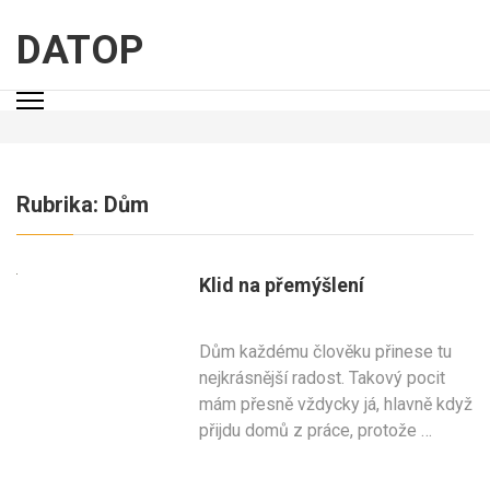
Přeskočit
na
DATOP
obsah
(stiskněte
Enter)
Rubrika:
Dům
Klid na přemýšlení
Dům každému člověku přinese tu
nejkrásnější radost. Takový pocit
mám přesně vždycky já, hlavně když
přijdu domů z práce, protože …