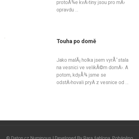
protoÅ¾e kvÄ›tiny jsou pro mÄ›
opravdu …
Touha po domě
Jako malÃ¡ holka jsem vyrÅ¯stala
na vesnici ve velikÃ©m domÄ›. A
potom, kdyÅ¾ jsme se
odstÄ›hovali pryÄ z vesnice od …
© Datop.cz
Numinous | Developed By
Rara šablona
. Poháněno