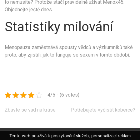
to nemusíte? Protože stačí pravidelně užívat Menox45.
Objednejte ještě dnes.
Statistiky milování
Menopauza zaměstnává spousty vědců a výzkumníků také
proto, aby zjistili, jak to funguje se sexem v tomto období.
4/5 - (6 votes)
Navigace
Zbavte se vad na kráse
Potřebujete vyčistit koberce?
pro
příspěvek
Tento web používá k poskytování služeb, personalizaci reklam