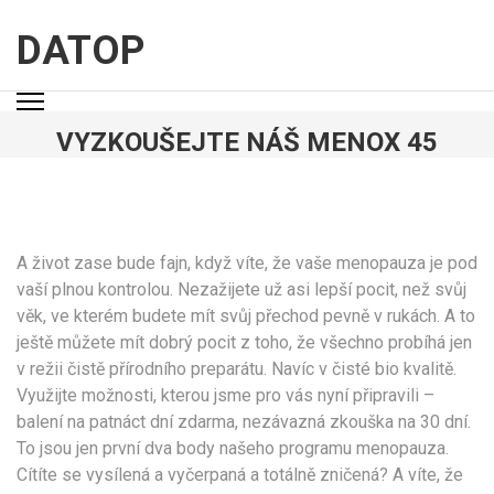
Přeskočit
na
DATOP
obsah
(stiskněte
Enter)
VYZKOUŠEJTE NÁŠ MENOX 45
A život zase bude fajn, když víte, že vaše menopauza je pod
vaší plnou kontrolou. Nezažijete už asi lepší pocit, než svůj
věk, ve kterém budete mít svůj přechod pevně v rukách. A to
ještě můžete mít dobrý pocit z toho, že všechno probíhá jen
v režii čistě přírodního preparátu. Navíc v čisté bio kvalitě.
Využijte možnosti, kterou jsme pro vás nyní připravili –
balení na patnáct dní zdarma, nezávazná zkouška na 30 dní.
To jsou jen první dva body našeho programu
menopauza
.
Cítíte se vysílená a vyčerpaná a totálně zničená? A víte, že