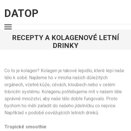
Přeskočit
na
DATOP
obsah
(stiskněte
Enter)
RECEPTY A KOLAGENOVÉ LETNÍ
DRINKY
Co to je kolagen? Kolagen je takové lepidlo, které lepí naše
tělo k sobě. Najdeme ho v mnoha našich důležitých
orgánech, včetně kůže, cévách, kloubech nebo v celém
trávicím systému.
Kolagenu potřebujeme mít v našem těle
správné množství, aby naše tělo dobře fungovalo. Proto
bychom ho měli zařadit do našeho jídelníčku co nejvíce.
Například v podobě osvěžujících letních drinků.
Tropické smoothie