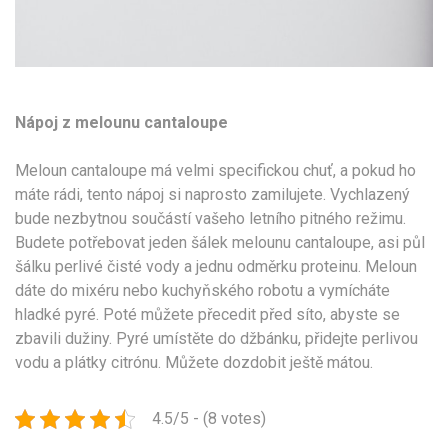
Nápoj z melounu cantaloupe
Meloun cantaloupe má velmi specifickou chuť, a pokud ho
máte rádi, tento nápoj si naprosto zamilujete. Vychlazený
bude nezbytnou součástí vašeho letního pitného režimu.
Budete potřebovat jeden šálek melounu cantaloupe, asi půl
šálku perlivé čisté vody a jednu odměrku proteinu. Meloun
dáte do mixéru nebo kuchyňského robotu a vymícháte
hladké pyré. Poté můžete přecedit před síto, abyste se
zbavili dužiny. Pyré umístěte do džbánku, přidejte perlivou
vodu a plátky citrónu. Můžete dozdobit ještě mátou.
4.5/5 - (8 votes)