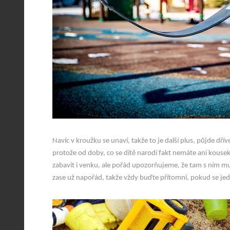
Navíc v kroužku se unaví, takže to je další plus, půjde dří
protože od doby, co se dítě narodí fakt nemáte ani kouse
zabavit i venku, ale pořád upozorňujeme, že tam s ním mus
zase už napořád, takže vždy buďte přítomni, pokud se jed