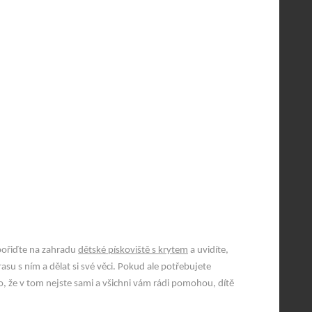
 pořiďte na zahradu
dětské pískoviště s krytem
a uvidíte,
su s ním a dělat si své věci.
Pokud ale potřebujete
to, že v tom nejste sami a všichni vám rádi pomohou, dítě