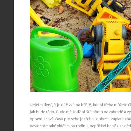
Nejefektivnější je dítě vzít na hřiště, kde si třeba můžet
jak bude rádo. Bude mít totiž hřiště přímo na zahradě a v
opravdu chvíli času pro sebe je třeba i dobré si zaplatit 
navíc chce také vidět svou rodinu, například babičku s dě