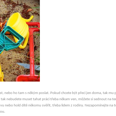
e číst, nebo ho tam s někým poslat. Pokud chcete být přeci jen doma, tak mu
y tak nebudete muset tahat práci třeba někam ven, můžete si sednout na tera
chůvu nebo hold dítě někomu svěřit, třeba lidem z rodiny. Nezapomínejte na 
dou.