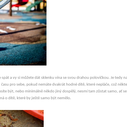
ve spát a vy si můžete dát sklenku vína se svou drahou polovičkou. Je tedy n
k času pro sebe, pokud nemáte dvakrát hodné dítě, které nepláče, což někte
íte být, nebo minimálně někdo jiný dospělý, nesmí tam zůstat samo, ať se m
ná o dítě, které by ještě samo být nemělo.