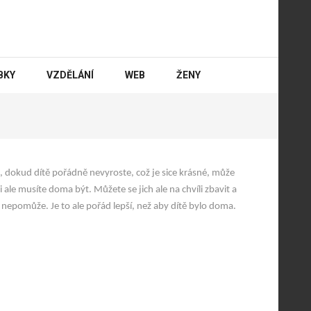
BKY
VZDĚLÁNÍ
WEB
ŽENY
, dokud dítě pořádně nevyroste, což je sice krásné, může
mi ale musíte doma být. Můžete se jich ale na chvíli zbavit a
c nepomůže. Je to ale pořád lepší, než aby dítě bylo doma.