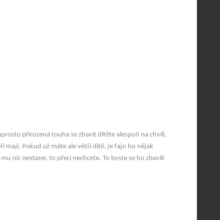
aprosto přirozená touha se zbavit dítěte alespoň na chvíli,
ří mají.
Pokud už máte ale větší dítě, je fajn ho nějak
u nic nestane, to přeci nechcete. To byste se ho zbavili