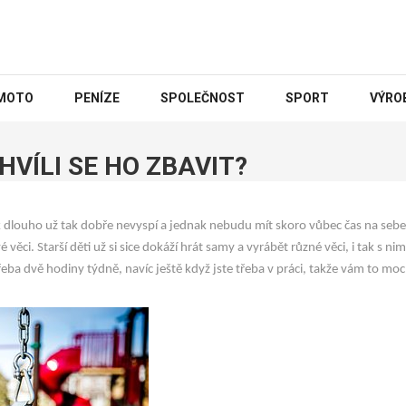
MOTO
PENÍZE
SPOLEČNOST
SPORT
VÝRO
HVÍLI SE HO ZBAVIT?
k dlouho už tak dobře nevyspí a jednak nebudu mít skoro vůbec čas na sebe
é věci. Starší děti už si sice dokáží hrát samy a vyrábět různé věci, i tak s ni
třeba dvě hodiny týdně, navíc ještě když jste třeba v práci, takže vám to mo