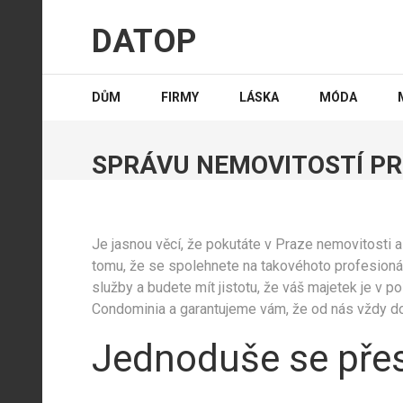
Přeskočit
na
DATOP
obsah
(stiskněte
Enter)
DŮM
FIRMY
LÁSKA
MÓDA
SPRÁVU NEMOVITOSTÍ PR
Je jasnou věcí, že pokutáte v Praze nemovitosti a n
tomu, že se spolehnete na takovéhoto profesionála
služby a budete mít jistotu, že váš majetek je v 
Condominia a garantujeme vám, že od nás vždy dost
Jednoduše se přes