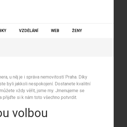
BKY
VZDĚLÁNÍ
WEB
ŽENY
ra, u něj je i
správa nemovitostí Praha
. Díky
e byli jakkoli nespokojení. Dostanete kvalitní
ru můžete vždy věřit, jsme my. Jmenujeme se
přijďte si k nám toto všechno potvrdit.
ou volbou