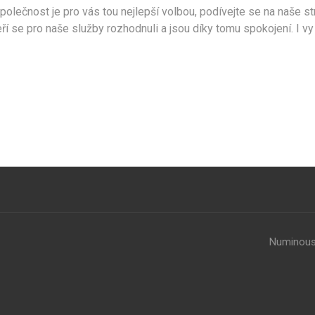
společnost je pro vás tou nejlepší volbou, podívejte se na naše 
eří se pro naše služby rozhodnuli a jsou díky tomu spokojení. I vy
Numinous