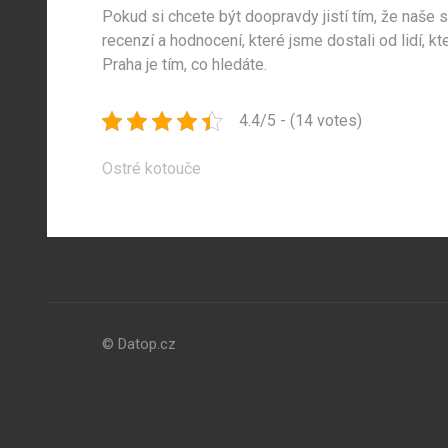
Pokud si chcete být doopravdy jistí tím, že naše 
recenzí a hodnocení, které jsme dostali od lidí, kt
Praha je tím, co hledáte.
4.4/5 - (14 votes)
Navigace
Ostré kotouče
pro
příspěvek
© Datop.cz