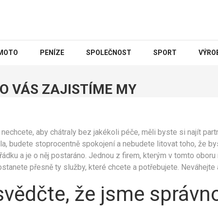
MOTO
PENÍZE
SPOLEČNOST
SPORT
VÝRO
O VÁS ZAJISTÍME MY
echcete, aby chátraly bez jakékoli péče, měli byste si najít partne
, budete stoprocentně spokojení a nebudete litovat toho, že byst
pořádku a je o něj postaráno. Jednou z firem, kterým v tomto obo
anete přesně ty služby, které chcete a potřebujete. Neváhejte a 
vědčte, že jsme správn