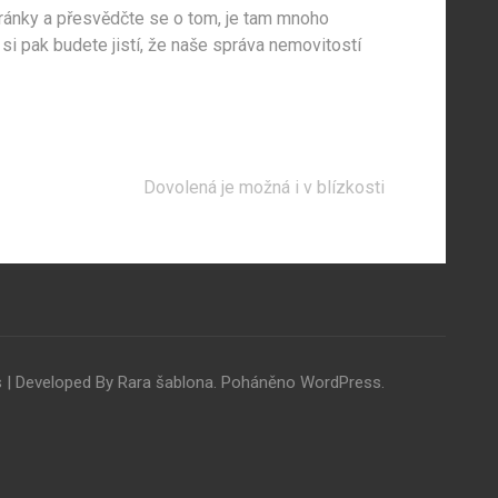
stránky a přesvědčte se o tom, je tam mnoho
 si pak budete jistí, že naše správa nemovitostí
Dovolená je možná i v blízkosti
 | Developed By
Rara šablona
. Poháněno
WordPress
.